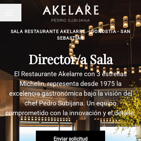
Compartir página
Menú de empleo
SALA RESTAURANTE AKELARRE
·
DONOSTIA - SAN
SEBASTIÁN
Director/a Sala
El Restaurante Akelarre con 3 estrellas
Michelin, representa desde 1975 la
excelencia gastronómica bajo la visión del
chef Pedro Subijana. Un equipo
comprometido con la innovación y el detalle.
Enviar solicitud