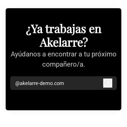
¿Ya trabajas en
Akelarre?
Ayúdanos a encontrar a tu próximo
compañero/a.
@akelarre-demo.com
Iniciar s